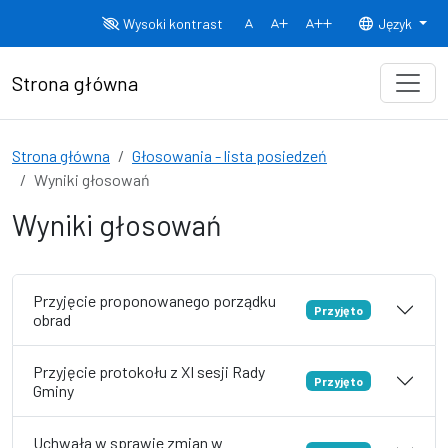
Przejdź do treści
Wysoki kontrast
Język
Normalny rozmiar czcionki
Rozmiar czcionki 150%
Rozmiar czcionki
Strona główna
Strona główna
Głosowania - lista posiedzeń
Wyniki głosowań
Wyniki głosowań
Przyjęcie proponowanego porządku
Przyjęto
obrad
Przyjęcie protokołu z XI sesji Rady
Przyjęto
Gminy
Uchwała w sprawie zmian w