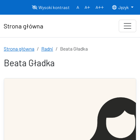
Przejdź do treści
Wysoki kontrast
Język
Normalny rozmiar czcionki
Rozmiar czcionki 150%
Rozmiar czcionki
Strona główna
Strona główna
Radni
Beata Gładka
Beata Gładka