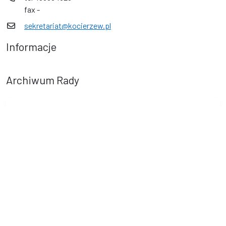
fax -
sekretariat@kocierzew.pl
Informacje
Archiwum Rady
System Rada VIII kadencji
Deklaracja dostępności
© Urząd Gminy w Kocierzewie Południowym. © 2016 - 2026 Wszystkie
prawa zastrzeżone. Wykonanie i obsługa techniczna
AlfaTV - System